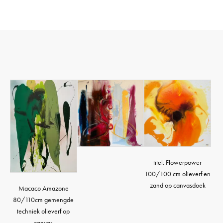
titel: Flowerpower
100/100 cm olieverf en
zand op canvasdoek
Macaco Amazone
80/110cm gemengde
techniek olieverf op
canvas