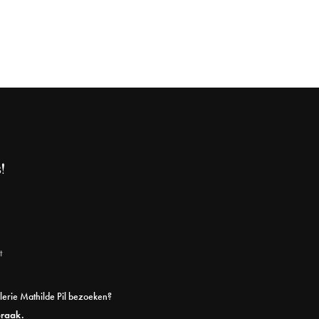
!
t
alerie Mathilde Pil bezoeken?
praak.