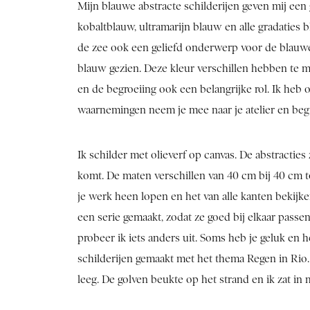
Mijn blauwe abstracte schilderijen geven mij een g
kobaltblauw, ultramarijn blauw en alle gradaties 
de zee ook een geliefd onderwerp voor de blauwe a
blauw gezien. Deze kleur verschillen hebben te m
en de begroeiing ook een belangrijke rol. Ik heb o
waarnemingen neem je mee naar je atelier en begi
Ik schilder met olieverf op canvas. De abstracties
komt. De maten verschillen van 40 cm bij 40 cm to
je werk heen lopen en het van alle kanten bekijke
een serie gemaakt, zodat ze goed bij elkaar passe
probeer ik iets anders uit. Soms heb je geluk en
schilderijen gemaakt met het thema Regen in Rio.
leeg. De golven beukte op het strand en ik zat in 