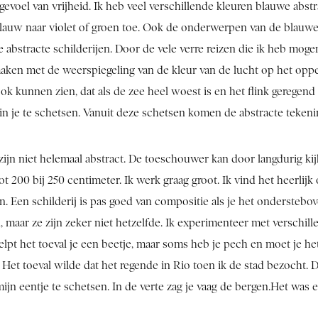
evoel van vrijheid. Ik heb veel verschillende kleuren blauwe abstr
blauw naar violet of groen toe. Ook de onderwerpen van de blauwe a
bstracte schilderijen. Door de vele verre reizen die ik heb mogen
aken met de weerspiegeling van de kleur van de lucht op het opper
ok kunnen zien, dat als de zee heel woest is en het flink geregend 
n je te schetsen. Vanuit deze schetsen komen de abstracte tekeni
 zijn niet helemaal abstract. De toeschouwer kan door langdurig ki
t 200 bij 250 centimeter. Ik werk graag groot. Ik vind het heerli
n. Een schilderij is pas goed van compositie als je het onderstebov
n, maar ze zijn zeker niet hetzelfde. Ik experimenteer met verschil
 helpt het toeval je een beetje, maar soms heb je pech en moet je
 Het toeval wilde dat het regende in Rio toen ik de stad bezocht.
mijn eentje te schetsen. In de verte zag je vaag de bergen.Het was 