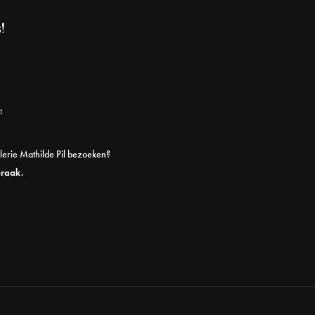
!
t
alerie Mathilde Pil bezoeken?
praak.