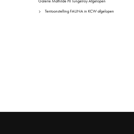
Galerie Mathilde Pil Tungelroy Afgelopen
Tentoonstelling FAUNA in KCW afgelopen