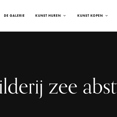
DE GALERIE
KUNST HUREN
KUNST KOPEN
lderij zee abs