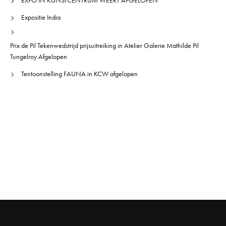
EXPO IN KUNSTCENTRUM WEERT AFGELOPEN
Expositie India
Prix de Pil Tekenwedstrijd prijsuitreiking in Atelier Galerie Mathilde Pil
Tungelroy Afgelopen
Tentoonstelling FAUNA in KCW afgelopen