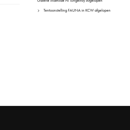
Galerie Mathilde Pil Tungelroy Afgelopen
Tentoonstelling FAUNA in KCW afgelopen