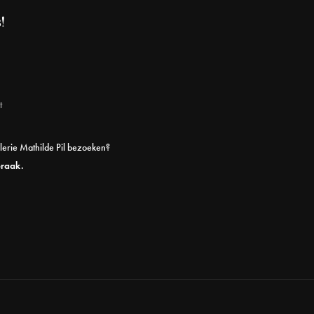
!
t
alerie Mathilde Pil bezoeken?
praak.