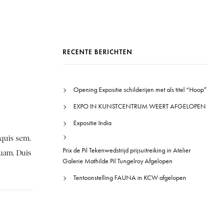
RECENTE BERICHTEN
Opening Expositie schilderijen met als titel “Hoop”
EXPO IN KUNSTCENTRUM WEERT AFGELOPEN
Expositie India
 quis sem.
Prix de Pil Tekenwedstrijd prijsuitreiking in Atelier
quam. Duis
Galerie Mathilde Pil Tungelroy Afgelopen
Tentoonstelling FAUNA in KCW afgelopen