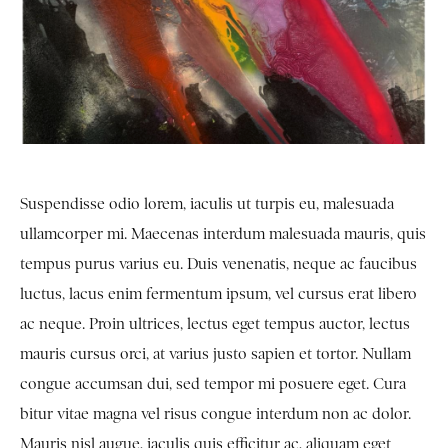
Suspendisse odio lorem, iaculis ut turpis eu, malesuada
ullamcorper mi. Maecenas interdum malesuada mauris, quis
tempus purus varius eu. Duis venenatis, neque ac faucibus
luctus, lacus enim fermentum ipsum, vel cursus erat libero
ac neque. Proin ultrices, lectus eget tempus auctor, lectus
mauris cursus orci, at varius justo sapien et tortor. Nullam
congue accumsan dui, sed tempor mi posuere eget. Cura
bitur vitae magna vel risus congue interdum non ac dolor.
Mauris nisl augue, iaculis quis efficitur ac, aliquam eget