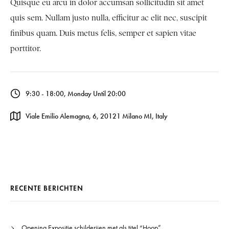
Quisque eu arcu in dolor accumsan sollicitudin sit amet
quis sem. Nullam justo nulla, efficitur ac elit nec, suscipit
finibus quam. Duis metus felis, semper et sapien vitae
porttitor.
9:30 - 18:00, Monday Until 20:00
Viale Emilio Alemagna, 6, 20121 Milano MI, Italy
RECENTE BERICHTEN
Opening Expositie schilderijen met als titel “Hoop”